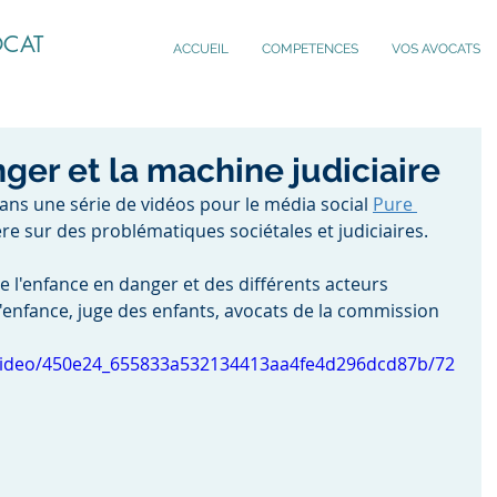
OCAT
ACCUEIL
COMPETENCES
VOS AVOCATS
ger et la machine judiciaire
ans une série de vidéos pour le média social 
Pure 
ère sur des problématiques sociétales et judiciaires. 
e l'enfance en danger et des différents acteurs 
 l'enfance, juge des enfants, avocats de la commission 
m/video/450e24_655833a532134413aa4fe4d296dcd87b/72