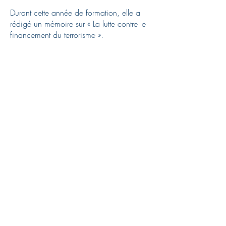
Durant cette année de formation, elle a
rédigé un mémoire sur « La lutte contre le
financement du terrorisme ».
Elle a également suivi les cours de l’Institut
de Criminologie à l’université Panthéon-
Assas.
Tout au long de son parcours scolaire
Bahie Soukouna a effectué divers stages
pratiques.
Notamment, un stage de 6 mois au sein
de la chambre pénale économique et
financière du Tribunal judiciaire de
Nanterre.
Elle a également enseigné à l’Université
Paris-sud, pendant plusieurs années, les
cours de Droit pénal général.