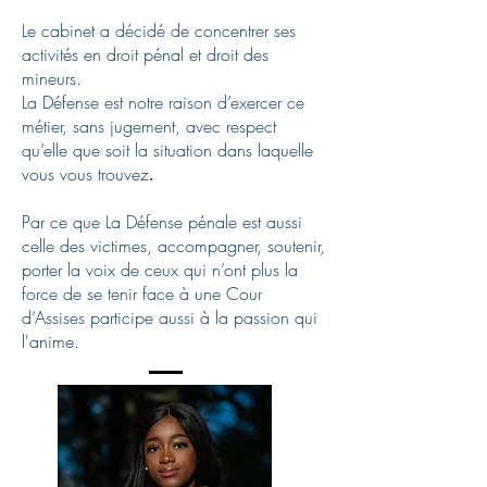
Le cabinet a décidé de concentrer ses
activités en droit pénal et droit des
mineurs.
La Défense est notre raison d’exercer ce
métier, sans jugement, avec respect
qu’elle que soit la situation dans laquelle
vous vous trouvez
.
Par ce que La Défense pénale est aussi
celle des victimes, accompagner, soutenir,
porter la voix de ceux qui n’ont plus la
force de se tenir face à une Cour
d’Assises participe aussi à la passion qui
l'anime.